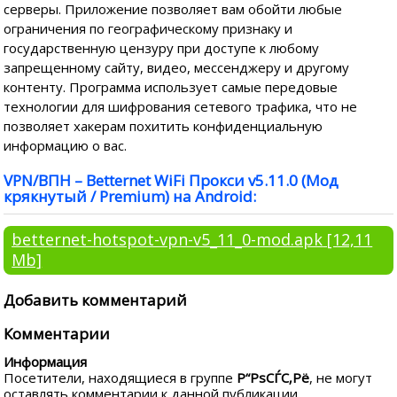
серверы. Приложение позволяет вам обойти любые
ограничения по географическому признаку и
государственную цензуру при доступе к любому
запрещенному сайту, видео, мессенджеру и другому
контенту. Программа использует самые передовые
технологии для шифрования сетевого трафика, что не
позволяет хакерам похитить конфиденциальную
информацию о вас.
VPN/ВПН – Betternet WiFi Прокси v5.11.0 (Мод
крякнутый / Premium) на Android:
betternet-hotspot-vpn-v5_11_0-mod.apk
[12,11
Mb]
Добавить комментарий
Комментарии
Информация
Посетители, находящиеся в группе
Р“РѕСЃС‚Рё
, не могут
оставлять комментарии к данной публикации.