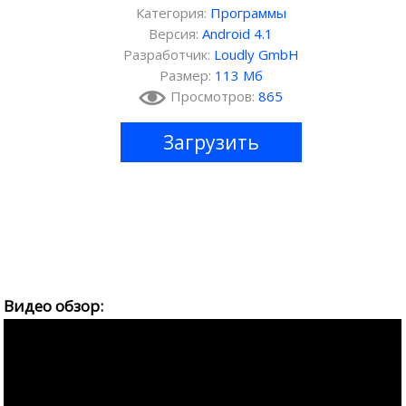
Категория:
Программы
Версия:
Android 4.1
Разработчик:
Loudly GmbH
Размер:
113 Мб
Просмотров:
865
Загрузить
Видео обзор: