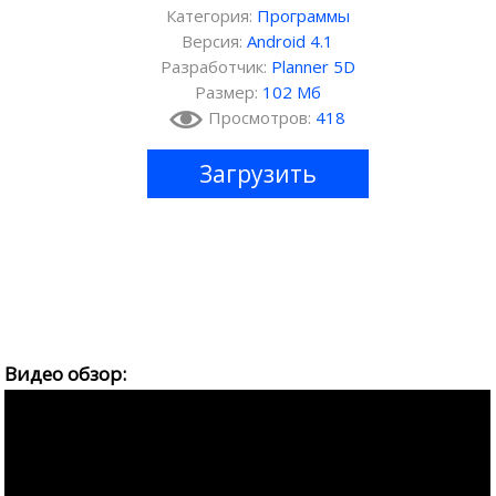
Категория:
Программы
Версия:
Android 4.1
Разработчик:
Planner 5D
Размер:
102 Мб
Просмотров:
418
Загрузить
Видео обзор: