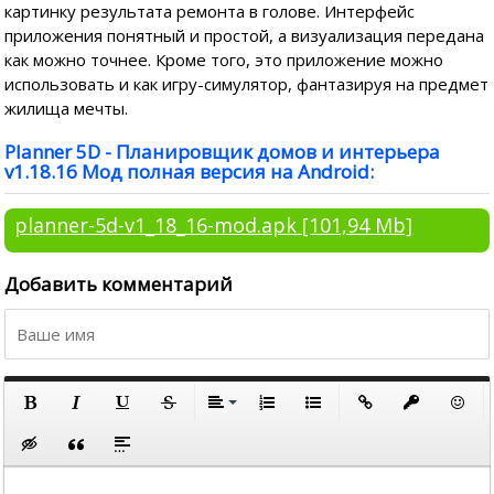
картинку результата ремонта в голове. Интерфейс
приложения понятный и простой, а визуализация передана
как можно точнее. Кроме того, это приложение можно
использовать и как игру-симулятор, фантазируя на предмет
жилища мечты.
Planner 5D - Планировщик домов и интерьера
v1.18.16 Мод полная версия на Android:
planner-5d-v1_18_16-mod.apk
[101,94 Mb]
Добавить комментарий
По левому краю
По центру
Полужирный
Курсив
Подчеркнутый
Зачеркнутый
Выравнивание
Нумерованный список
Маркированный список
Вставить ссылку
Вставить за
Встави
По правому краю
Вставка скрытого текста
Вставка цитаты
Вставка спойлера