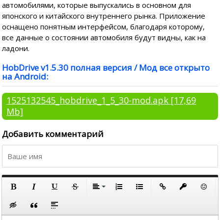
автомобилями, которые выпускались в основном для
японского и китайского внутреннего рынка. Приложение
оснащено понятным интерфейсом, благодаря которому,
все данные о состоянии автомобиля будут видны, как на
ладони.
HobDrive v1.5.30 полная версия / Мод все открыто
на Android:
1525132545_hobdrive_1_5_30-mod.apk
[17,69
Mb]
Добавить комментарий
По левому краю
По центру
Полужирный
Курсив
Подчеркнутый
Зачеркнутый
Выравнивание
Нумерованный список
Маркированный список
Вставить ссылку
Вставить за
Встави
По правому краю
Вставка скрытого текста
Вставка цитаты
Вставка спойлера