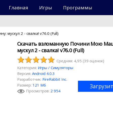
Главная
Игры
Программы
 мускул 2 - свалка! v76.0 (Full)
Скачать взломанную Почини Мою Ма
мускул 2 - свалка! v76.0 (Full)
Средняя: 4,95
(
39
оценок)
Категория:
Игры
/
Симуляторы
Версия:
Android 4.0.3
Разработчик:
FireRabbit Inc.
Размер:
121 Мб
Загрузи
Просмотров:
2 954