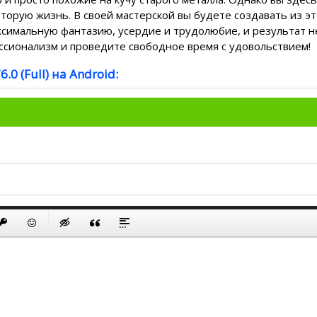
вторую жизнь. В своей мастерской вы будете создавать из эт
симальную фантазию, усердие и трудолюбие, и результат н
ессионализм и проведите свободное время с удовольствием!
0 (Full) на Android:
ю
к
й список
ь ссылку
ставить защищенную ссылку
Вставить смайлик
Вставка скрытого текста
Вставка цитаты
Вставка спойлера
аю