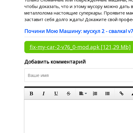
чтобы доказать, что и этому мусору можно дать 
металлолома настоящие суперкары. Проявите мак
заставит себя долго ждать! Докажите свой проф
Почини Мою Машину: мускул 2 - свалка! v76.
fix-my-car-2-v76_0-mod.apk
[121,29 Mb]
Добавить комментарий
По левому кра
По центру
Полужирный
Курсив
Подчеркнутый
Зачеркнутый
Выравнивание
Нумерованный списо
Маркированны
Вставит
В
По правому кр
По ширине