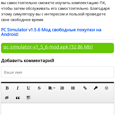
вы самостоятельно сможете изучить комплектацию ПК,
чтобы затем обслуживать его самостоятельно. Благодаря
этому симулятору вы с интересом и пользой проведете
свое свободное время.
PC Simulator v1.5.6 Мод свободные покупки на
Android:
pc-simulator-v1_5_6-mod.apk
[32,86 Mb]
Добавить комментарий
По левому краю
По центру
Полужирный
Курсив
Подчеркнутый
Зачеркнутый
Выравнивание
Нумерованный список
Маркированный список
Вставить ссылку
Вставить за
Встави
По правому краю
Вставка скрытого текста
Вставка цитаты
Вставка спойлера
По ширине