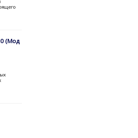
й
тоящего
.0 (Мод
ных
х