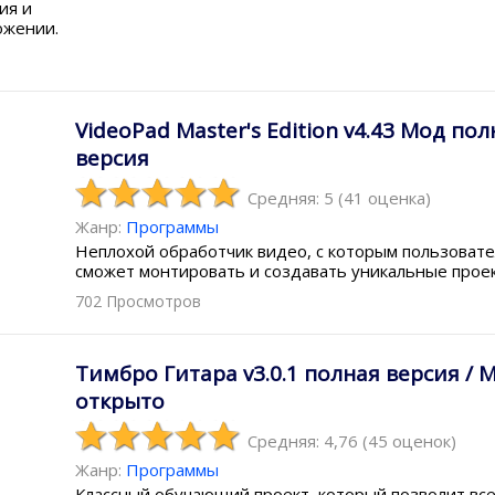
ия и
ожении.
VideoPad Master's Edition v4.43 Мод пол
версия
Средняя: 5
(
41
оценка)
Жанр:
Программы
Неплохой обработчик видео, с которым пользоват
сможет монтировать и создавать уникальные прое
702 Просмотров
Тимбро Гитара v3.0.1 полная версия / 
открыто
Средняя: 4,76
(
45
оценок)
Жанр:
Программы
Классный обучающий проект, который позволит вс