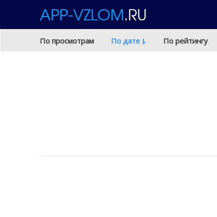
По просмотрам
По дате
По рейтингу