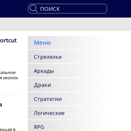
ortcut
Меню
Стрелялки
Аркады
кальное
я иконок.
Драки
Стратегии
я
Логические
RPG
яющая в