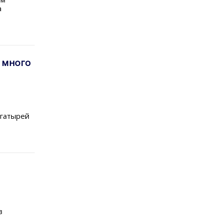
а
 много
огатырей
в