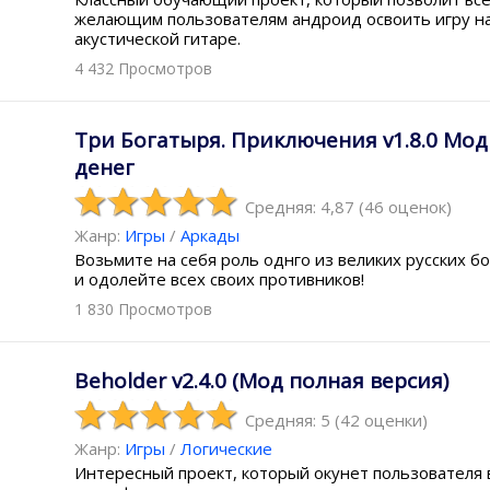
желающим пользователям андроид освоить игру н
акустической гитаре.
4 432 Просмотров
Три Богатыря. Приключения v1.8.0 Мод
денег
Средняя: 4,87
(
46
оценок)
Жанр:
Игры
/
Аркады
Возьмите на себя роль однго из великих русских б
и одолейте всех своих противников!
1 830 Просмотров
Beholder v2.4.0 (Мод полная версия)
Средняя: 5
(
42
оценки)
Жанр:
Игры
/
Логические
Интересный проект, который окунет пользователя 