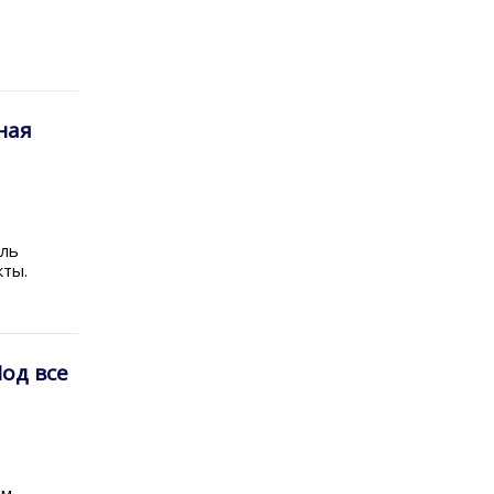
ная
ель
кты.
Мод все
ем