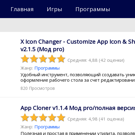
Главная
Игры
Программы
X Icon Changer - Customize App Icon & Sh
v2.1.5 (Мод pro)
Средняя: 4,88
(
42
оценки)
Жанр:
Программы
Удобный инструмент, позволяющий создавать уни
оформление рабочего стола за счет редактировани
820 Просмотров
App Cloner v1.1.4 Мод pro/полная верси
Средняя: 4,98
(
41
оценка)
Жанр:
Программы
Полезная и простая в применении утилита, позвол