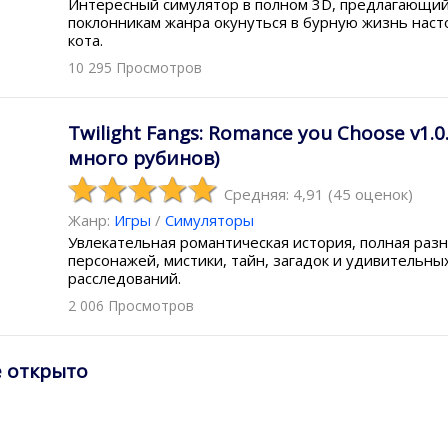
Интересный симулятор в полном 3D, предлагающи
поклонникам жанра окунуться в бурную жизнь нас
кота.
10 295 Просмотров
Twilight Fangs: Romance you Choose v1.0
много рубинов)
Средняя: 4,91
(
45
оценок)
Жанр:
Игры
/
Симуляторы
Увлекательная романтическая история, полная раз
персонажей, мистики, тайн, загадок и удивительны
расследований.
2 006 Просмотров
е открыто