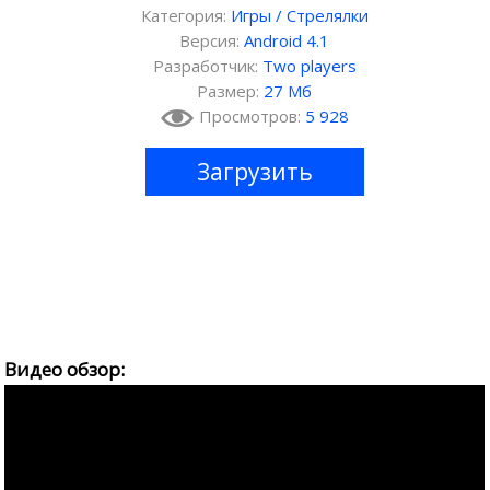
Категория:
Игры
/
Стрелялки
Версия:
Android 4.1
Разработчик:
Two players
Размер:
27 Мб
Просмотров:
5 928
Загрузить
Видео обзор: