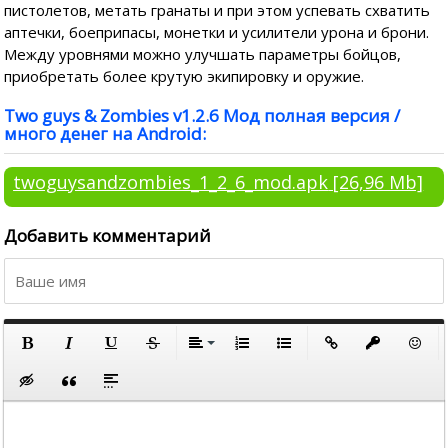
пистолетов, метать гранаты и при этом успевать схватить
аптечки, боеприпасы, монетки и усилители урона и брони.
Между уровнями можно улучшать параметры бойцов,
приобретать более крутую экипировку и оружие.
Two guys & Zombies v1.2.6 Мод полная версия /
много денег на Android:
twoguysandzombies_1_2_6_mod.apk
[26,96 Mb]
Добавить комментарий
По левому краю
По центру
Полужирный
Курсив
Подчеркнутый
Зачеркнутый
Выравнивание
Нумерованный список
Маркированный список
Вставить ссылку
Вставить за
Встави
По правому краю
Вставка скрытого текста
Вставка цитаты
Вставка спойлера
По ширине