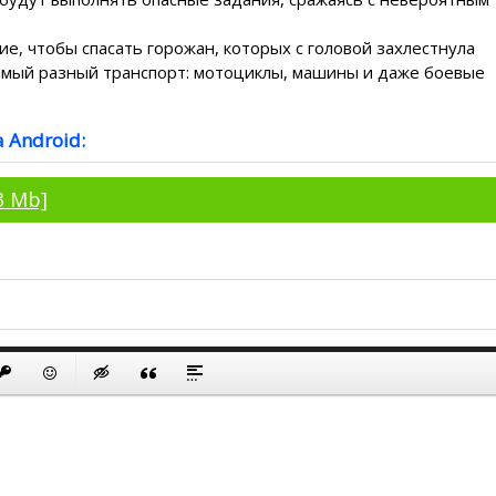
е, чтобы спасать горожан, которых с головой захлестнула
самый разный транспорт: мотоциклы, машины и даже боевые
 Android:
3 Mb]
ю
к
й список
ь ссылку
ставить защищенную ссылку
Вставить смайлик
Вставка скрытого текста
Вставка цитаты
Вставка спойлера
аю