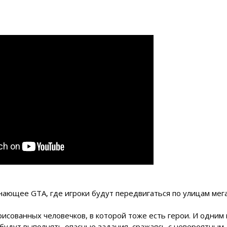
нающее GTA, где игроки будут передвигаться по улицам мег
исованных человечков, в которой тоже есть герои. И одним 
и будут выполнять опасные задания, сражаясь с невероятным