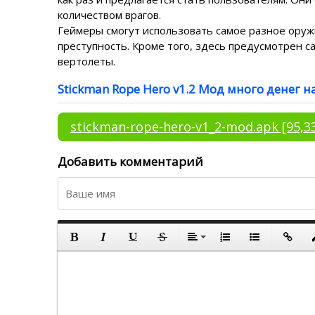
количеством врагов.
Геймеры смогут использовать самое разное оружи
преступность. Кроме того, здесь предусмотрен 
вертолеты.
Stickman Rope Hero v1.2 Мод много денег на
stickman-rope-hero-v1_2-mod.apk
[95,3
Добавить комментарий
По левому кра
По центру
Полужирный
Курсив
Подчеркнутый
Зачеркнутый
Выравнивание
Нумерованный списо
Маркированны
Вставит
В
По правому кр
По ширине