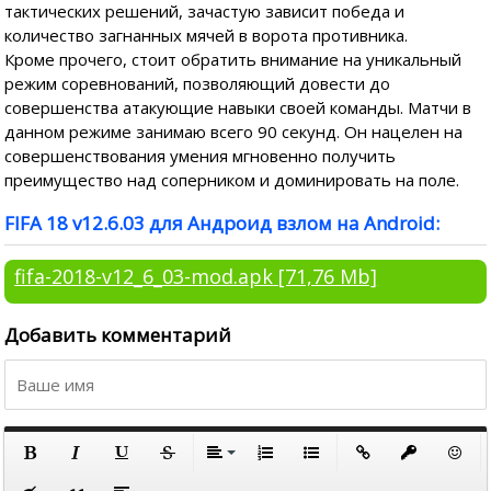
тактических решений, зачастую зависит победа и
количество загнанных мячей в ворота противника.
Кроме прочего, стоит обратить внимание на уникальный
режим соревнований, позволяющий довести до
совершенства атакующие навыки своей команды. Матчи в
данном режиме занимаю всего 90 секунд. Он нацелен на
совершенствования умения мгновенно получить
преимущество над соперником и доминировать на поле.
FIFA 18 v12.6.03 для Андроид взлом на Android:
fifa-2018-v12_6_03-mod.apk
[71,76 Mb]
Добавить комментарий
По левому краю
По центру
Полужирный
Курсив
Подчеркнутый
Зачеркнутый
Выравнивание
Нумерованный список
Маркированный список
Вставить ссылку
Вставить за
Встави