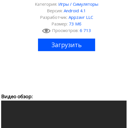
Категория:
Игры
/
Симуляторы
Версия:
Android 4.1
Разработчик:
Appzavr LLC
Размер:
73 Мб
Просмотров:
6 713
Загрузить
Видео обзор: