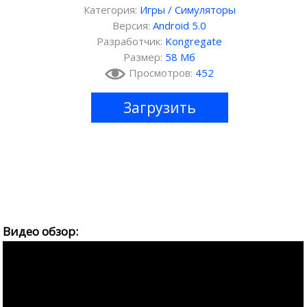
Категория:
Игры
/
Симуляторы
Версия:
Android 5.0
Разработчик:
Kongregate
Размер:
58 Мб
Просмотров:
452
Загрузить
Видео обзор: