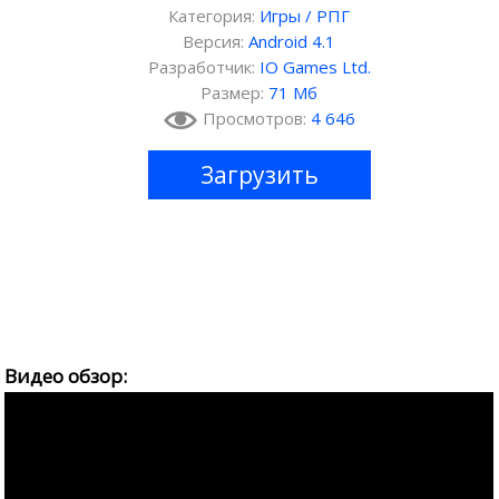
Категория:
Игры
/
РПГ
Версия:
Android 4.1
Разработчик:
IO Games Ltd.
Размер:
71 Мб
Просмотров:
4 646
Загрузить
Видео обзор: