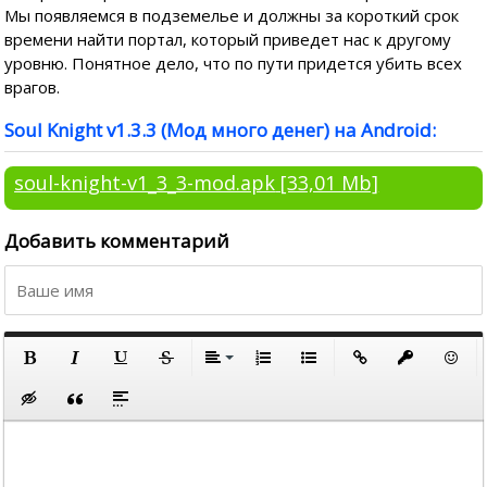
Мы появляемся в подземелье и должны за короткий срок
времени найти портал, который приведет нас к другому
уровню. Понятное дело, что по пути придется убить всех
врагов.
Soul Knight v1.3.3 (Мод много денег) на Android:
soul-knight-v1_3_3-mod.apk
[33,01 Mb]
Добавить комментарий
По левому краю
По центру
Полужирный
Курсив
Подчеркнутый
Зачеркнутый
Выравнивание
Нумерованный список
Маркированный список
Вставить ссылку
Вставить за
Встави
По правому краю
Вставка скрытого текста
Вставка цитаты
Вставка спойлера
По ширине