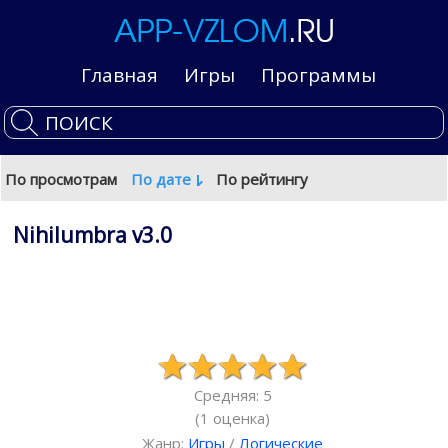
Главная
Игры
Программы
По просмотрам
По дате
По рейтингу
Nihilumbra v3.0
Средняя: 5
(
1
оценка)
Жанр:
Игры
/
Логические