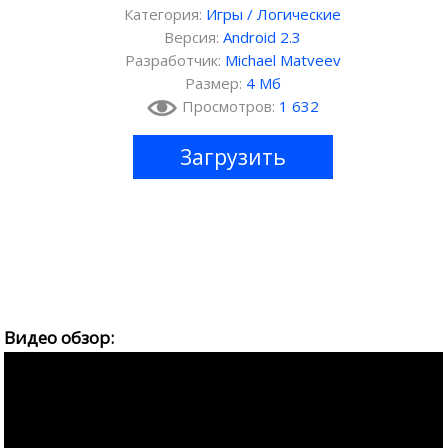
Категория:
Игры
/
Логические
Версия:
Android 2.3
Разработчик:
Michael Matveev
Размер:
4 Мб
Просмотров:
1 632
Загрузить
Видео обзор: