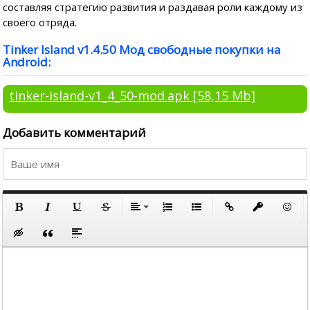
составляя стратегию развития и раздавая роли каждому из
своего отряда.
Tinker Island v1.4.50 Мод свободные покупки на
Android:
tinker-island-v1_4_50-mod.apk
[58,15 Mb]
Добавить комментарий
По левому краю
По центру
Полужирный
Курсив
Подчеркнутый
Зачеркнутый
Выравнивание
Нумерованный список
Маркированный список
Вставить ссылку
Вставить за
Встави
По правому краю
Вставка скрытого текста
Вставка цитаты
Вставка спойлера
По ширине