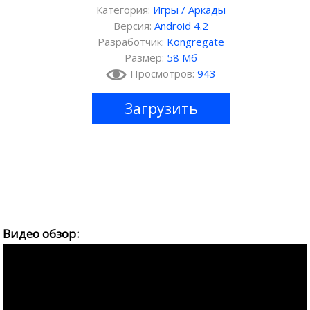
Категория:
Игры
/
Аркады
Версия:
Android 4.2
Разработчик:
Kongregate
Размер:
58 Мб
Просмотров:
943
Загрузить
Видео обзор: