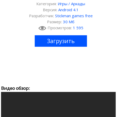
Категория:
Игры
/
Аркады
Версия:
Android 4.1
Разработчик:
Stickman games free
Размер:
30 Мб
Просмотров:
1 595
Загрузить
Видео обзор: