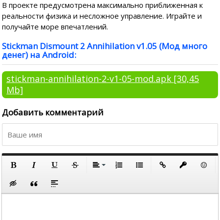
В проекте предусмотрена максимально приближенная к
реальности физика и несложное управление. Играйте и
получайте море впечатлений.
Stickman Dismount 2 Annihilation v1.05 (Мод много
денег) на Android:
stickman-annihilation-2-v1-05-mod.apk
[30,45
Mb]
Добавить комментарий
По левому краю
По центру
Полужирный
Курсив
Подчеркнутый
Зачеркнутый
Выравнивание
Нумерованный список
Маркированный список
Вставить ссылку
Вставить за
Встави
По правому краю
Вставка скрытого текста
Вставка цитаты
Вставка спойлера
По ширине